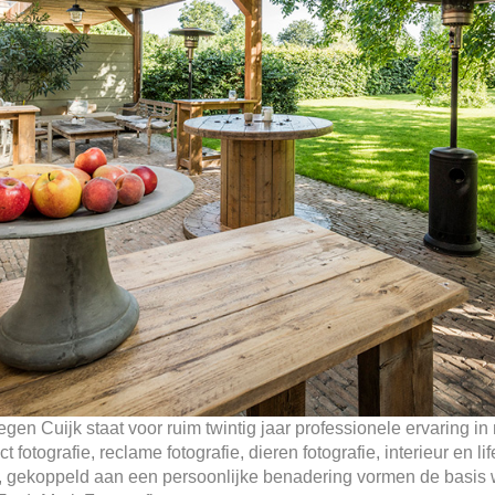
en Cuijk staat voor ruim twintig jaar professionele ervaring in
t fotografie, reclame fotografie, dieren fotografie, interieur en li
fie, gekoppeld aan een persoonlijke benadering vormen de basi